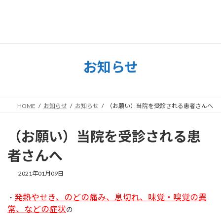
コ
ナ
ン
ビ
テ
ゲ
ン
ー
ツ
シ
へ
ョ
お知らせ
ス
ン
キ
に
ッ
移
プ
動
HOME
お知らせ
お知らせ
（お願い）当院を受診される患者さんへ
（お願い）当院を受診される患
者さんへ
2021年01月09日
発熱やせき、のどの痛み、息切れ、味覚・嗅覚の異
・
常、などの症状
の