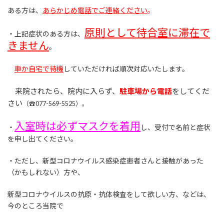
ある方は、
あらかじめ電話でご連絡ください
。
原則として待合室に滞在で
・上記症状のある方は、
きません
。
車か自宅で待機
していただければ順次対応いたします。
来院されたら、院内に入らず、
駐車場から電話
をしてくだ
さい
（☎077-569-5525）。
入室時は
必ずマスクを着用
・
し、受付で名前と症状
を申し出てください。
・ただし、新型コロナウイルス感染症患者さんと接触があった
（かもしれない）方や、
新型コロナウイルスの抗原・抗体検査をして欲しい方、などは、
今のところ当院で