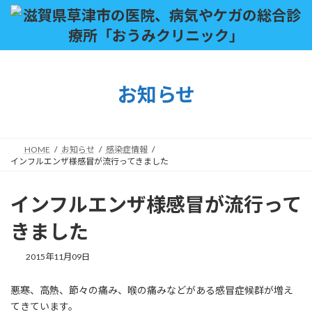
コ
ナ
ン
ビ
テ
ゲ
ン
ー
ツ
シ
へ
ョ
お知らせ
ス
ン
キ
に
ッ
移
プ
動
HOME
お知らせ
感染症情報
インフルエンザ様感冒が流行ってきました
インフルエンザ様感冒が流行って
きました
2015年11月09日
悪寒、高熱、節々の痛み、喉の痛みなどがある感冒症候群が増え
てきています。