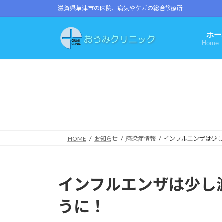
コ
ナ
滋賀県草津市の医院、病気やケガの総合診療所
ン
ビ
テ
ゲ
ホー
ン
ー
Home
ツ
シ
へ
ョ
ス
ン
キ
に
ッ
移
プ
動
HOME
お知らせ
感染症情報
インフルエンザは少
インフルエンザは少し
うに！