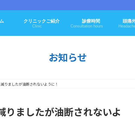
ム
クリニックご紹介
診療時間
頭痛
Clinic
Consultation hours
Headach
お知らせ
し減りましたが油断されないように！
減りましたが油断されないよ