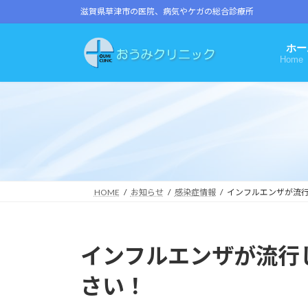
コ
ナ
滋賀県草津市の医院、病気やケガの総合診療所
ン
ビ
テ
ゲ
ホー
ン
ー
Home
ツ
シ
へ
ョ
ス
ン
キ
に
ッ
移
プ
動
HOME
お知らせ
感染症情報
インフルエンザが流
インフルエンザが流行
さい！