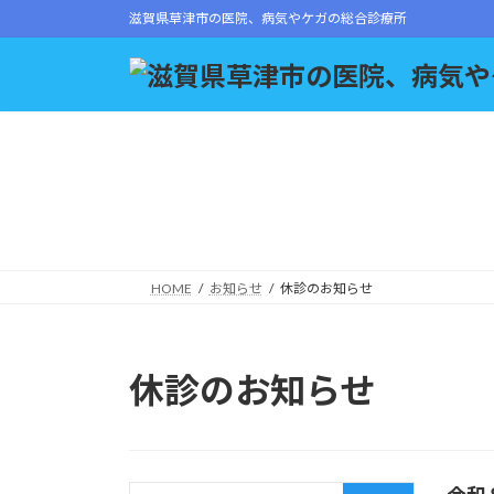
コ
ナ
滋賀県草津市の医院、病気やケガの総合診療所
ン
ビ
テ
ゲ
ン
ー
ツ
シ
へ
ョ
ス
ン
キ
に
ッ
移
プ
動
HOME
お知らせ
休診のお知らせ
休診のお知らせ