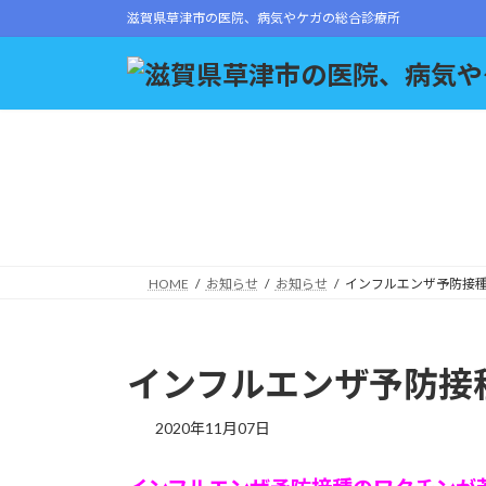
コ
ナ
滋賀県草津市の医院、病気やケガの総合診療所
ン
ビ
テ
ゲ
ン
ー
ツ
シ
へ
ョ
ス
ン
キ
に
ッ
移
プ
動
HOME
お知らせ
お知らせ
インフルエンザ予防接
インフルエンザ予防接
2020年11月07日