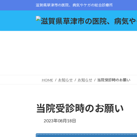
コ
ナ
滋賀県草津市の医院、病気やケガの総合診療所
ン
ビ
テ
ゲ
ン
ー
ツ
シ
へ
ョ
ス
ン
キ
に
ッ
移
プ
動
HOME
お知らせ
お知らせ
当院受診時のお願い
当院受診時のお願い
2023年08月18日