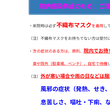
院内感染防止のため、ご理
不織布マスク
・来院時は必ず
を着用
し
（注）不織布マスクをお持ちでない方は受付
院内でお待
・
次の症状のある方は、原則、
車や院外（駐車場、ベンチ）、
自宅で待機
外が寒い場合や雨の日などは服
（注）
風邪の症状（発熱、せき、
息苦しさ、嘔吐・下痢、