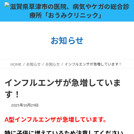
コ
ナ
ン
ビ
テ
ゲ
ン
ー
ツ
シ
へ
ョ
お知らせ
ス
ン
キ
に
ッ
移
プ
動
HOME
お知らせ
お知らせ
インフルエンザが急増しています！
インフルエンザが急増していま
す！
2025年10月29日
A型インフルエンザが急増しています。
特に子供に増えているため注意してください。